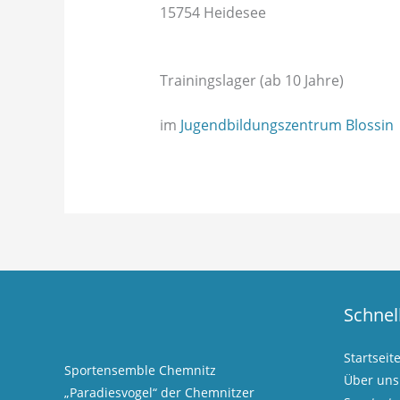
15754 Heidesee
Trainingslager (ab 10 Jahre)
im
Jugendbildungszentrum Blossin
Schnel
Startseit
Sportensemble Chemnitz
Über uns
„Paradiesvogel“ der Chemnitzer